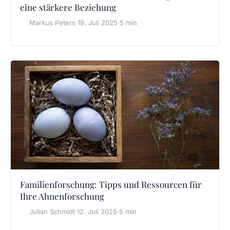
eine stärkere Beziehung
Markus Peters
·
19. Juli 2025
·
5 min
Familienforschung: Tipps und Ressourcen für
Ihre Ahnenforschung
Julian Schmidt
·
12. Juli 2025
·
5 min