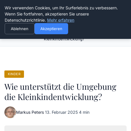
Verflixt-und-aufgetrennt.de
Wir verwenden Cookies, um Ihr Surferlebnis zu verbessern.
Wenn Sie fortfahren, akzeptieren Sie unsere
Datenschutzrichtlinie.
Mehr erfahren
Ablehnen
Akzeptieren
Wie unterstützt die Umgebung die
Startseite
Kinder
Kleinkindentwicklung?
KINDER
Wie unterstützt die Umgebung
die Kleinkindentwicklung?
Markus Peters
·
13. Februar 2025
·
4 min