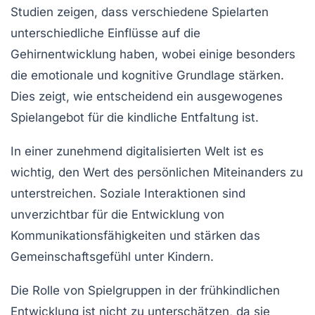
Studien zeigen, dass verschiedene Spielarten
unterschiedliche
Einflüsse auf die
Gehirnentwicklung
haben, wobei einige besonders
die
emotionale
und
kognitive Grundlage
stärken.
Dies zeigt, wie entscheidend ein ausgewogenes
Spielangebot für die kindliche Entfaltung ist.
In einer zunehmend
digitalisierten Welt
ist es
wichtig, den Wert des persönlichen Miteinanders zu
unterstreichen.
Soziale Interaktionen
sind
unverzichtbar für die Entwicklung von
Kommunikationsfähigkeiten
und stärken das
Gemeinschaftsgefühl
unter Kindern.
Die Rolle von
Spielgruppen
in der frühkindlichen
Entwicklung ist nicht zu unterschätzen, da sie