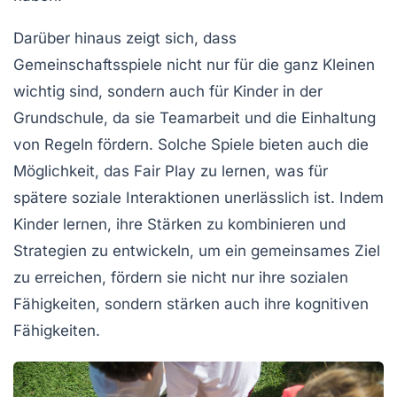
Darüber hinaus zeigt sich, dass
Gemeinschaftsspiele
nicht nur für die ganz Kleinen
wichtig sind, sondern auch für Kinder in der
Grundschule
, da sie Teamarbeit und die Einhaltung
von Regeln fördern. Solche
Spiele
bieten auch die
Möglichkeit, das
Fair Play
zu lernen, was für
spätere soziale Interaktionen unerlässlich ist. Indem
Kinder lernen, ihre Stärken zu kombinieren und
Strategien zu entwickeln, um ein gemeinsames Ziel
zu erreichen, fördern sie nicht nur ihre sozialen
Fähigkeiten, sondern stärken auch ihre
kognitiven
Fähigkeiten
.