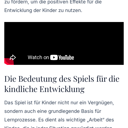
zu fördern, um die positiven Effekte für die
Entwicklung der Kinder zu nutzen.
Die Bedeutung des Spiels für die
kindliche Entwicklung
Das
Spiel
ist für Kinder nicht nur ein Vergnügen,
sondern auch eine grundlegende
Basis für
Lernprozesse
. Es dient als wichtige „Arbeit“ des