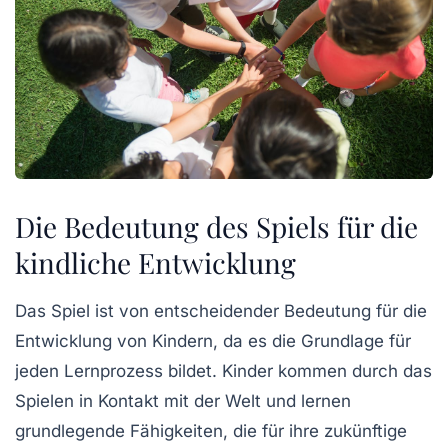
Die Bedeutung des Spiels für die
kindliche Entwicklung
Das
Spiel
ist von entscheidender Bedeutung für die
Entwicklung
von Kindern, da es die Grundlage für
jeden Lernprozess bildet. Kinder kommen durch das
Spielen in Kontakt mit der Welt und lernen
grundlegende Fähigkeiten, die für ihre zukünftige