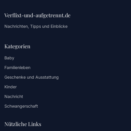
Verflixt-und-aufgetrennt.de
Nachrichten, Tipps und Einblicke
Kategorien
Baby
Familienleben
Geschenke und Ausstattung
Kinder
Nachricht
Schwangerschaft
Nützliche Links