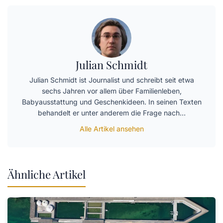
Julian Schmidt
Julian Schmidt ist Journalist und schreibt seit etwa
sechs Jahren vor allem über Familienleben,
Babyausstattung und Geschenkideen. In seinen Texten
behandelt er unter anderem die Frage nach…
Alle Artikel ansehen
Ähnliche Artikel