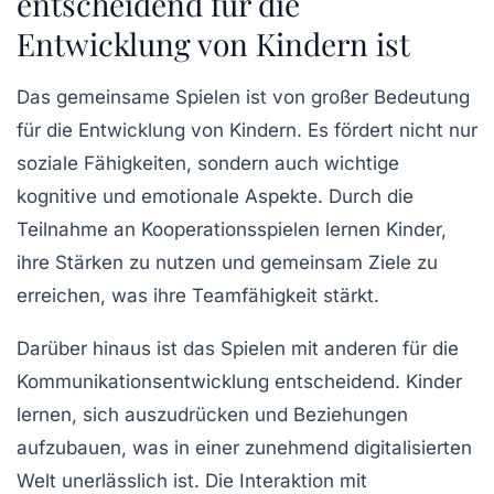
entscheidend für die
Entwicklung von Kindern ist
Das
gemeinsame Spielen
ist von großer Bedeutung
für die
Entwicklung von Kindern
. Es fördert nicht nur
soziale Fähigkeiten, sondern auch wichtige
kognitive und emotionale Aspekte. Durch die
Teilnahme an
Kooperationsspielen
lernen Kinder,
ihre Stärken zu nutzen und gemeinsam Ziele zu
erreichen, was ihre
Teamfähigkeit
stärkt.
Darüber hinaus ist das Spielen mit anderen für die
Kommunikationsentwicklung
entscheidend. Kinder
lernen, sich auszudrücken und Beziehungen
aufzubauen, was in einer zunehmend
digitalisierten
Welt
unerlässlich ist. Die Interaktion mit