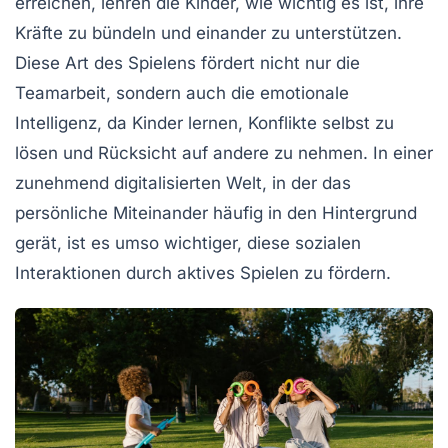
erreichen, lehren die Kinder, wie wichtig es ist, ihre
Kräfte zu bündeln und einander zu unterstützen.
Diese Art des Spielens fördert nicht nur die
Teamarbeit
, sondern auch die
emotionale
Intelligenz
, da Kinder lernen, Konflikte selbst zu
lösen und Rücksicht auf andere zu nehmen. In einer
zunehmend digitalisierten Welt, in der das
persönliche Miteinander häufig in den Hintergrund
gerät, ist es umso wichtiger, diese
sozialen
Interaktionen
durch aktives Spielen zu fördern.