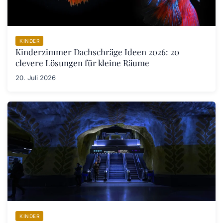
KINDER
Kinderzimmer Dachschräge Ideen 2026: 20
clevere Lösungen für kleine Räume
20. Juli 2026
KINDER