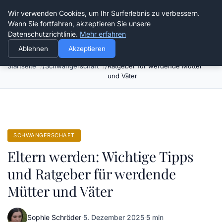
Verflixt-und-aufgetrennt.de
Wir verwenden Cookies, um Ihr Surferlebnis zu verbessern.
Wenn Sie fortfahren, akzeptieren Sie unsere
Datenschutzrichtlinie.
Mehr erfahren
Ablehnen
Akzeptieren
Eltern werden: Wichtige Tipps und
Startseite
Schwangerschaft
Ratgeber für werdende Mütter
und Väter
SCHWANGERSCHAFT
Eltern werden: Wichtige Tipps
und Ratgeber für werdende
Mütter und Väter
Sophie Schröder
·
5. Dezember 2025
·
5 min