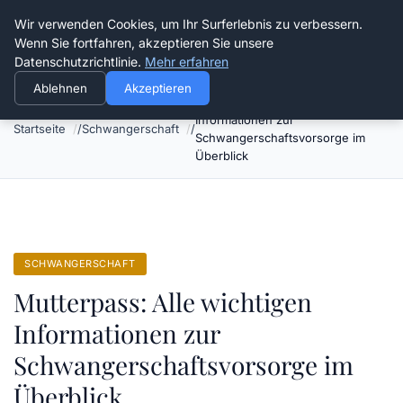
Verflixt-und-aufgetrennt.de
Wir verwenden Cookies, um Ihr Surferlebnis zu verbessern.
Wenn Sie fortfahren, akzeptieren Sie unsere
Datenschutzrichtlinie.
Mehr erfahren
Ablehnen
Akzeptieren
Mutterpass: Alle wichtigen
Informationen zur
Startseite
Schwangerschaft
Schwangerschaftsvorsorge im
Überblick
SCHWANGERSCHAFT
Mutterpass: Alle wichtigen
Informationen zur
Schwangerschaftsvorsorge im
Überblick