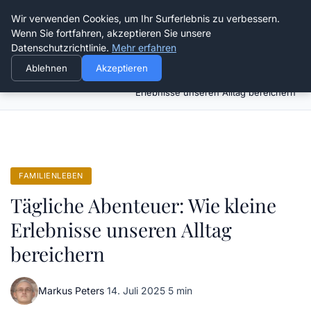
Verflixt-und-aufgetrennt.de
Wir verwenden Cookies, um Ihr Surferlebnis zu verbessern.
Wenn Sie fortfahren, akzeptieren Sie unsere
Datenschutzrichtlinie.
Mehr erfahren
Ablehnen
Akzeptieren
Tägliche Abenteuer: Wie kleine
Startseite
Familienleben
Erlebnisse unseren Alltag bereichern
FAMILIENLEBEN
Tägliche Abenteuer: Wie kleine
Erlebnisse unseren Alltag
bereichern
Markus Peters
·
14. Juli 2025
·
5 min