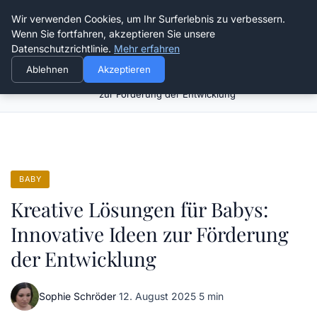
Verflixt-und-aufgetrennt.de
Wir verwenden Cookies, um Ihr Surferlebnis zu verbessern.
Wenn Sie fortfahren, akzeptieren Sie unsere
Datenschutzrichtlinie.
Mehr erfahren
Ablehnen
Akzeptieren
Kreative Lösungen für Babys: Innovative Ideen
Startseite
Baby
zur Förderung der Entwicklung
BABY
Kreative Lösungen für Babys:
Innovative Ideen zur Förderung
der Entwicklung
Sophie Schröder
·
12. August 2025
·
5 min