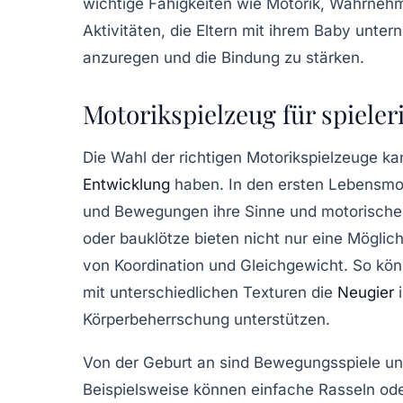
wichtige Fähigkeiten wie
Motorik
,
Wahrneh
Aktivitäten
, die Eltern mit ihrem Baby unte
anzuregen und die Bindung zu stärken.
Motorikspielzeug für spiel
Die Wahl der richtigen
Motorikspielzeuge
kan
Entwicklung
haben. In den ersten Lebensmo
und Bewegungen ihre Sinne und motorischen
oder
bauklötze
bieten nicht nur eine Möglich
von
Koordination
und
Gleichgewicht
. So kön
mit unterschiedlichen
Texturen
die
Neugier
i
Körperbeherrschung
unterstützen.
Von der Geburt an sind
Bewegungsspiele
un
Beispielsweise können einfache
Rasseln
od