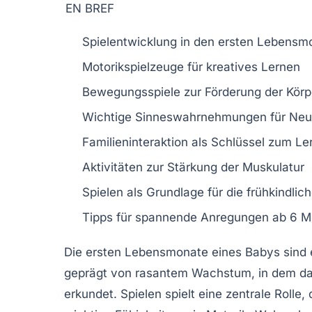
EN BREF
Spielentwicklung
in den ersten Lebensm
Motorikspielzeuge
für kreatives Lernen
Bewegungsspiele zur
Förderung
der Körp
Wichtige
Sinneswahrnehmungen
für Ne
Familieninteraktion
als Schlüssel zum Le
Aktivitäten zur
Stärkung
der Muskulatur
Spielen als Grundlage für die
frühkindlic
Tipps für spannende
Anregungen
ab 6 M
Die
ersten Lebensmonate
eines Babys sind 
geprägt von
rasantem Wachstum
, in dem d
erkundet.
Spielen
spielt eine zentrale Rolle,