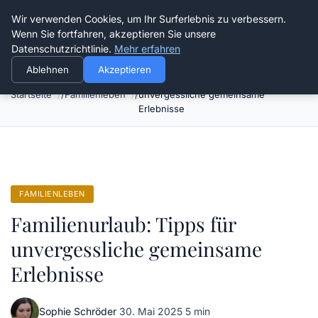
Verflixt-und-aufgetrennt.de
Wir verwenden Cookies, um Ihr Surferlebnis zu verbessern.
Wenn Sie fortfahren, akzeptieren Sie unsere
Datenschutzrichtlinie.
Mehr erfahren
Ablehnen
Akzeptieren
Familienurlaub: Tipps für
Startseite
Familienleben
unvergessliche gemeinsame
Erlebnisse
FAMILIENLEBEN
Familienurlaub: Tipps für
unvergessliche gemeinsame
Erlebnisse
Sophie Schröder
·
30. Mai 2025
·
5 min