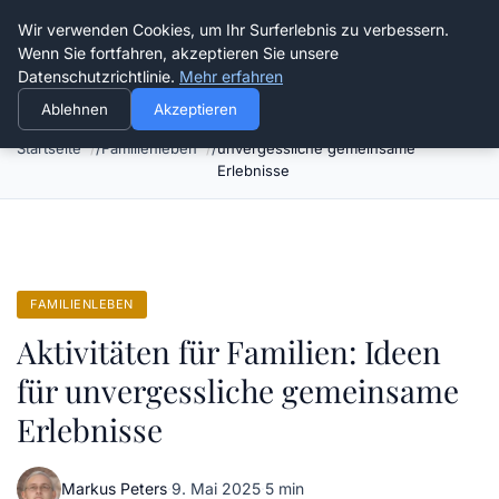
Verflixt-und-aufgetrennt.de
Wir verwenden Cookies, um Ihr Surferlebnis zu verbessern.
Wenn Sie fortfahren, akzeptieren Sie unsere
Datenschutzrichtlinie.
Mehr erfahren
Ablehnen
Akzeptieren
Aktivitäten für Familien: Ideen für
Startseite
Familienleben
unvergessliche gemeinsame
Erlebnisse
FAMILIENLEBEN
Aktivitäten für Familien: Ideen
für unvergessliche gemeinsame
Erlebnisse
Markus Peters
·
9. Mai 2025
·
5 min