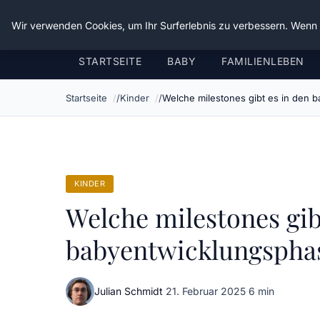
Verflixt-und-aufgetrennt.de
Wir verwenden Cookies, um Ihr Surferlebnis zu verbessern. Wenn S
STARTSEITE
BABY
FAMILIENLEBEN
Startseite
Kinder
Welche milestones gibt es in den 
KINDER
Welche milestones gib
babyentwicklungspha
Julian Schmidt
·
21. Februar 2025
·
6 min