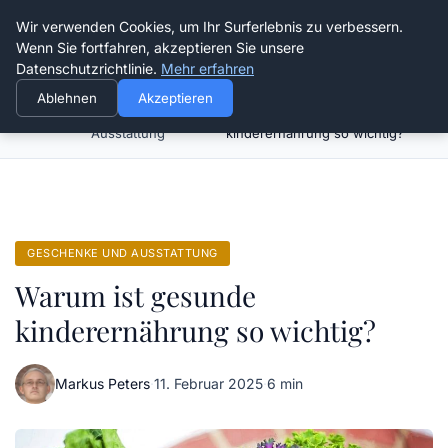
Verflixt-und-aufgetrennt.de
Wir verwenden Cookies, um Ihr Surferlebnis zu verbessern.
Wenn Sie fortfahren, akzeptieren Sie unsere
Datenschutzrichtlinie.
Mehr erfahren
Ablehnen
Akzeptieren
Geschenke und
Warum ist gesunde
Startseite
Ausstattung
kinderernährung so wichtig?
GESCHENKE UND AUSSTATTUNG
Warum ist gesunde
kinderernährung so wichtig?
Markus Peters
·
11. Februar 2025
·
6 min