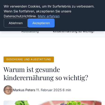
Verflixt-und-aufgetrennt.de
Wir verwenden Cookies, um Ihr Surferlebnis zu verbessern.
Wenn Sie fortfahren, akzeptieren Sie unsere
Datenschutzrichtlinie.
Mehr erfahren
Ablehnen
Akzeptieren
Geschenke und
Warum ist gesunde
Startseite
Ausstattung
kinderernährung so wichtig?
GESCHENKE UND AUSSTATTUNG
Warum ist gesunde
kinderernährung so wichtig?
Markus Peters
·
11. Februar 2025
·
6 min