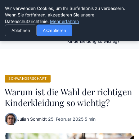
Verflixt-und-aufgetrennt.de
Wir verwenden Cookies, um Ihr Surferlebnis zu verbessern.
Wenn Sie fortfahren, akzeptieren Sie unsere
Datenschutzrichtlinie.
Mehr erfahren
Ablehnen
Akzeptieren
Warum ist die Wahl der richtigen
Startseite
Schwangerschaft
Kinderkleidung so wichtig?
SCHWANGERSCHAFT
Warum ist die Wahl der richtigen
Kinderkleidung so wichtig?
Julian Schmidt
·
25. Februar 2025
·
5 min