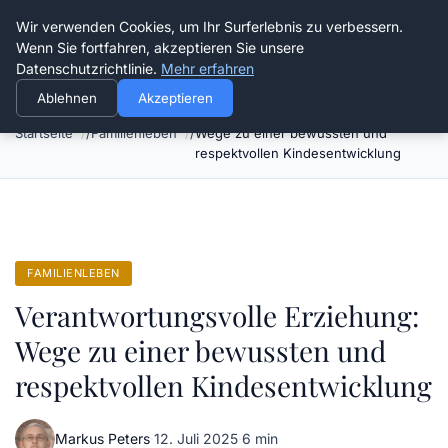
Verflixt-und-aufgetrennt.de
Wir verwenden Cookies, um Ihr Surferlebnis zu verbessern.
Wenn Sie fortfahren, akzeptieren Sie unsere
Datenschutzrichtlinie.
Mehr erfahren
Ablehnen
Akzeptieren
Verantwortungsvolle Erziehung:
Startseite
Familienleben
Wege zu einer bewussten und
respektvollen Kindesentwicklung
FAMILIENLEBEN
Verantwortungsvolle Erziehung:
Wege zu einer bewussten und
respektvollen Kindesentwicklung
Markus Peters
·
12. Juli 2025
·
6 min