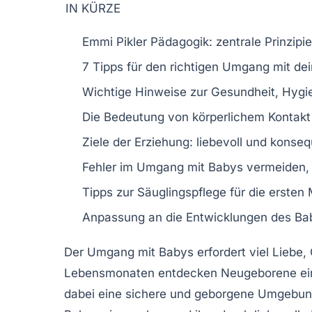
IN KÜRZE
Emmi Pikler Pädagogik
: zentrale Prinzipi
7 Tipps
für den richtigen Umgang mit dei
Wichtige Hinweise zur
Gesundheit
,
Hygi
Die Bedeutung von
körperlichem Kontakt
Ziele der
Erziehung
: liebevoll und konse
Fehler im Umgang mit Babys vermeiden, z
Tipps zur
Säuglingspflege
für die ersten
Anpassung an die
Entwicklungen
des Bab
Der
Umgang mit Babys
erfordert viel Liebe,
Lebensmonaten entdecken Neugeborene eine vö
dabei eine sichere und geborgene Umgebung z