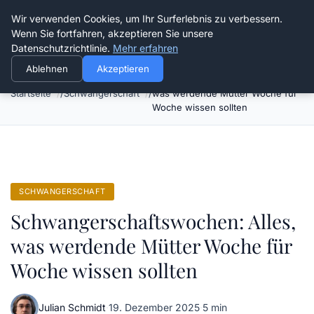
Verflixt-und-aufgetrennt.de
Wir verwenden Cookies, um Ihr Surferlebnis zu verbessern.
Wenn Sie fortfahren, akzeptieren Sie unsere
Datenschutzrichtlinie.
Mehr erfahren
Ablehnen
Akzeptieren
Schwangerschaftswochen: Alles,
Startseite
Schwangerschaft
was werdende Mütter Woche für
Woche wissen sollten
SCHWANGERSCHAFT
Schwangerschaftswochen: Alles,
was werdende Mütter Woche für
Woche wissen sollten
Julian Schmidt
·
19. Dezember 2025
·
5 min