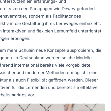
unterstützen ein erfahrungs- und
 bereits von den Pädagogen wie
Dewey
gefordert
sensvermittler, sondern als
Facilitator
des
ktiv in die Gestaltung ihres Lernweges einbezieht.
em
interaktiven
und
flexiblen
Lernumfeld unterrichtet
ngen erbringen.
 dem mehr Schulen neue Konzepte ausprobieren, die
sgehen. In Deutschland werden solche Modelle
hrend international bereits viele
vorgebildete
assischer und moderner Methoden ermöglicht eine
tur als auch Flexibilität gefördert werden. Dieser
iven für die Lernenden und bereitet sie effektiver
beitsmarktes vor.