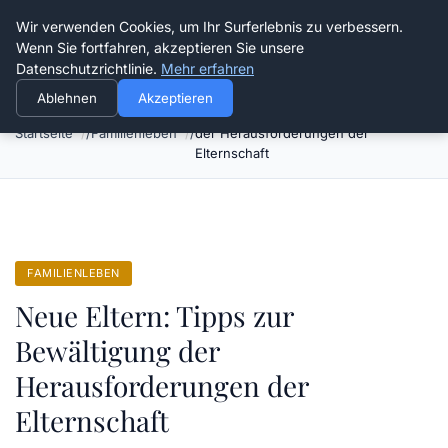
Verflixt-und-aufgetrennt.de
Wir verwenden Cookies, um Ihr Surferlebnis zu verbessern.
Wenn Sie fortfahren, akzeptieren Sie unsere
Datenschutzrichtlinie.
Mehr erfahren
Ablehnen
Akzeptieren
Neue Eltern: Tipps zur Bewältigung
Startseite
Familienleben
der Herausforderungen der
Elternschaft
FAMILIENLEBEN
Neue Eltern: Tipps zur
Bewältigung der
Herausforderungen der
Elternschaft