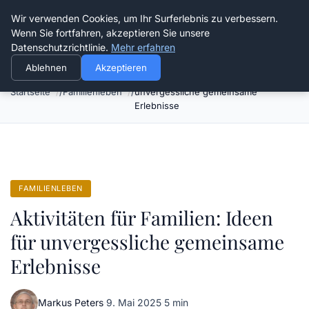
Verflixt-und-aufgetrennt.de
Wir verwenden Cookies, um Ihr Surferlebnis zu verbessern.
Wenn Sie fortfahren, akzeptieren Sie unsere
Datenschutzrichtlinie.
Mehr erfahren
Ablehnen
Akzeptieren
Aktivitäten für Familien: Ideen für
Startseite
Familienleben
unvergessliche gemeinsame
Erlebnisse
FAMILIENLEBEN
Aktivitäten für Familien: Ideen
für unvergessliche gemeinsame
Erlebnisse
Markus Peters
·
9. Mai 2025
·
5 min