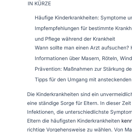
IN KÜRZE
Häufige Kinderkrankheiten
: Symptome u
Impfempfehlungen
für bestimmte Krankh
und Pflege während der Krankheit
Wann sollte man einen Arzt aufsuchen?
H
Informationen über
Masern
,
Röteln
,
Wind
Prävention
: Maßnahmen zur Stärkung d
Tipps für den Umgang mit
ansteckenden
Die
Kinderkrankheiten
sind ein unvermeidlich
eine ständige Sorge für
Eltern
. In dieser Zei
Infektionen
, die unterschiedlichste Sympto
Eltern die häufigsten Kinderkrankheiten
ken
richtige Vorgehensweise zu wählen. Von
Ma