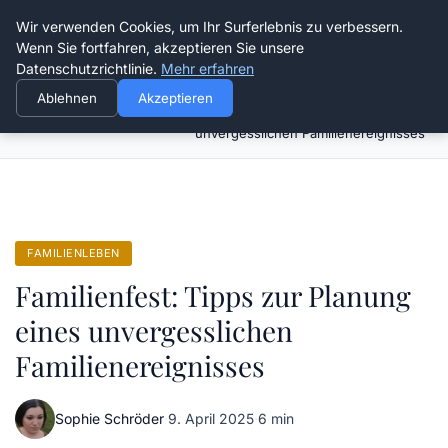
Verflixt-und-aufgetrennt.de
Wir verwenden Cookies, um Ihr Surferlebnis zu verbessern.
Wenn Sie fortfahren, akzeptieren Sie unsere
Datenschutzrichtlinie.
Mehr erfahren
Ablehnen
Akzeptieren
Familienfest: Tipps zur Planung eines
Startseite
Familienleben
unvergesslichen Familienereignisses
FAMILIENLEBEN
Familienfest: Tipps zur Planung
eines unvergesslichen
Familienereignisses
Sophie Schröder
·
9. April 2025
·
6 min