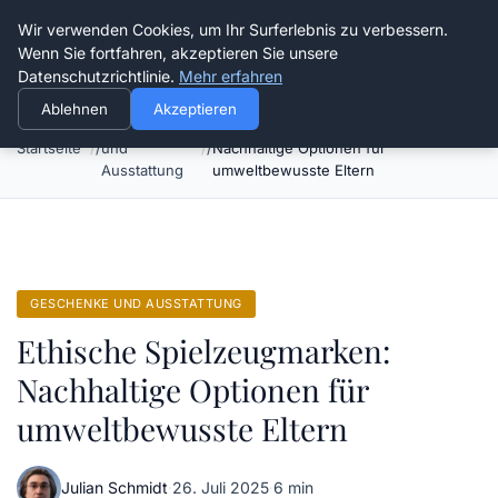
Verflixt-und-aufgetrennt.de
Wir verwenden Cookies, um Ihr Surferlebnis zu verbessern.
Wenn Sie fortfahren, akzeptieren Sie unsere
Datenschutzrichtlinie.
Mehr erfahren
Ablehnen
Akzeptieren
Geschenke
Ethische Spielzeugmarken:
Startseite
und
Nachhaltige Optionen für
Ausstattung
umweltbewusste Eltern
GESCHENKE UND AUSSTATTUNG
Ethische Spielzeugmarken:
Nachhaltige Optionen für
umweltbewusste Eltern
Julian Schmidt
·
26. Juli 2025
·
6 min