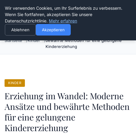
Verflixt-und-aufgetrennt.de
Wir verwenden Cookies, um Ihr Surferlebnis zu verbessern.
Wenn Sie fortfahren, akzeptieren Sie unsere
Datenschutzrichtlinie.
Mehr erfahren
Ablehnen
Akzeptieren
Erziehung im Wandel: Moderne Ansätze und
Startseite
Kinder
bewährte Methoden für eine gelungene
Kindererziehung
KINDER
Erziehung im Wandel: Moderne
Ansätze und bewährte Methoden
für eine gelungene
Kindererziehung