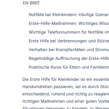
EN BREF
Notfälle
bei Kleinkindern: Häufige Szenar
Erste-Hilfe-Maßnahmen: Wichtiges Wiss
Wichtige Telefonnummern für
Notfälle
im
Erste Hilfe
bei
Verbrennungen
und
Stürz
Verhalten bei
Krampfanfällen
und
Stromu
Regelmäßige Auffrischung der
Erste-Hilf
Praktische
Kurse
für
Eltern
und
Familienm
Die
Erste Hilfe für Kleinkinder
ist ein essenti
Handumdrehen passieren, sei es durch Stürz
entscheidend,
ruhend und richtig
zu reagiere
richtigen
Maßnahmen
und einer guten Vorber
Situationen besonnen zu handeln. In diesem