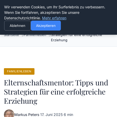
Verflixt-und-aufgetrennt.de
Wir verwenden Cookies, um Ihr Surferlebnis zu verbessern.
Wenn Sie fortfahren, akzeptieren Sie unsere
Datenschutzrichtlinie.
Mehr erfahren
Ablehnen
Akzeptieren
Elternschaftsmentor: Tipps und
Startseite
Familienleben
Strategien für eine erfolgreiche
Erziehung
FAMILIENLEBEN
Elternschaftsmentor: Tipps und
Strategien für eine erfolgreiche
Erziehung
Markus Peters
·
17. Juni 2025
·
6 min