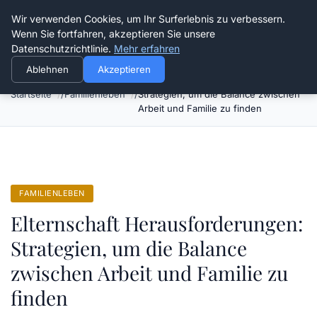
Verflixt-und-aufgetrennt.de
Wir verwenden Cookies, um Ihr Surferlebnis zu verbessern.
Wenn Sie fortfahren, akzeptieren Sie unsere
Datenschutzrichtlinie.
Mehr erfahren
Ablehnen
Akzeptieren
Elternschaft Herausforderungen:
Startseite
Familienleben
Strategien, um die Balance zwischen
Arbeit und Familie zu finden
FAMILIENLEBEN
Elternschaft Herausforderungen:
Strategien, um die Balance
zwischen Arbeit und Familie zu
finden