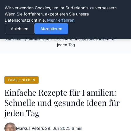
Verflixt-und-aufgetrennt.de
Wir verwenden Cookies, um Ihr Surferlebnis zu verbessern.
Wenn Sie fortfahren, akzeptieren Sie unsere
Datenschutzrichtlinie.
Mehr erfahren
Ablehnen
Akzeptieren
Einfache Rezepte für Familien:
Startseite
Familienleben
Schnelle und gesunde Ideen für
jeden Tag
FAMILIENLEBEN
Einfache Rezepte für Familien:
Schnelle und gesunde Ideen für
jeden Tag
Markus Peters
·
29. Juli 2025
·
6 min