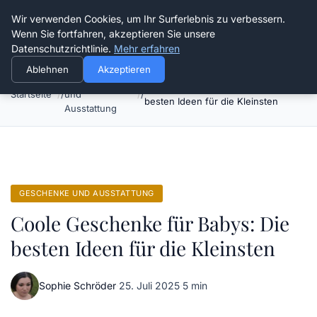
Verflixt-und-aufgetrennt.de
Wir verwenden Cookies, um Ihr Surferlebnis zu verbessern.
Wenn Sie fortfahren, akzeptieren Sie unsere
Datenschutzrichtlinie.
Mehr erfahren
Ablehnen
Akzeptieren
Geschenke
Coole Geschenke für Babys: Die
Startseite
und
besten Ideen für die Kleinsten
Ausstattung
GESCHENKE UND AUSSTATTUNG
Coole Geschenke für Babys: Die
besten Ideen für die Kleinsten
Sophie Schröder
·
25. Juli 2025
·
5 min