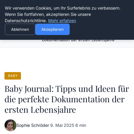
Verflixt-und-aufgetrennt.de
Wir verwenden Cookies, um Ihr Surferlebnis zu verbessern.
Wenn Sie fortfahren, akzeptieren Sie unsere
Datenschutzrichtlinie.
Mehr erfahren
Ablehnen
Akzeptieren
Baby Journal: Tipps und Ideen für die perfekte
Startseite
Baby
Dokumentation der ersten Lebensjahre
BABY
Baby Journal: Tipps und Ideen für
die perfekte Dokumentation der
ersten Lebensjahre
Sophie Schröder
·
9. Mai 2025
·
6 min