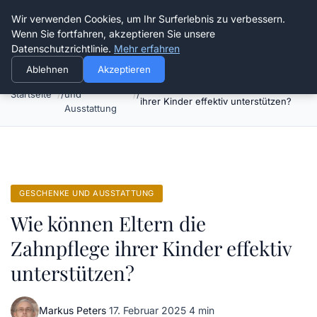
Verflixt-und-aufgetrennt.de
Wir verwenden Cookies, um Ihr Surferlebnis zu verbessern.
Wenn Sie fortfahren, akzeptieren Sie unsere
Datenschutzrichtlinie.
Mehr erfahren
Ablehnen
Akzeptieren
Geschenke
Wie können Eltern die Zahnpflege
Startseite
und
ihrer Kinder effektiv unterstützen?
Ausstattung
GESCHENKE UND AUSSTATTUNG
Wie können Eltern die
Zahnpflege ihrer Kinder effektiv
unterstützen?
Markus Peters
·
17. Februar 2025
·
4 min