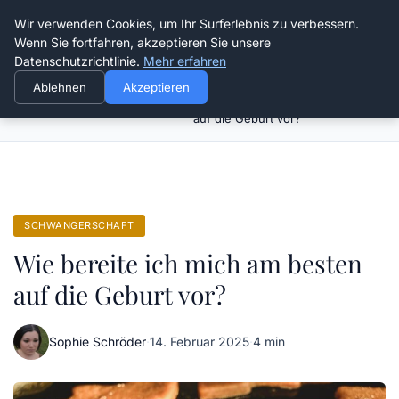
Verflixt-und-aufgetrennt.de
Wir verwenden Cookies, um Ihr Surferlebnis zu verbessern.
Wenn Sie fortfahren, akzeptieren Sie unsere
Datenschutzrichtlinie.
Mehr erfahren
Ablehnen
Akzeptieren
Wie bereite ich mich am besten
Startseite
Schwangerschaft
auf die Geburt vor?
SCHWANGERSCHAFT
Wie bereite ich mich am besten
auf die Geburt vor?
Sophie Schröder
·
14. Februar 2025
·
4 min