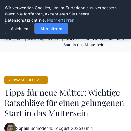
Verflixt-und-aufgetrennt.de
Wir verwenden Cookies, um Ihr Surferlebnis zu verbessern.
Wenn Sie fortfahren, akzeptieren Sie unsere
Datenschutzrichtlinie.
Mehr erfahren
Ablehnen
Akzeptieren
Tipps für neue Mütter: Wichtige
Startseite
Schwangerschaft
Ratschläge für einen gelungenen
Start in das Muttersein
SCHWANGERSCHAFT
Tipps für neue Mütter: Wichtige
Ratschläge für einen gelungenen
Start in das Muttersein
Sophie Schröder
·
10. August 2025
·
6 min