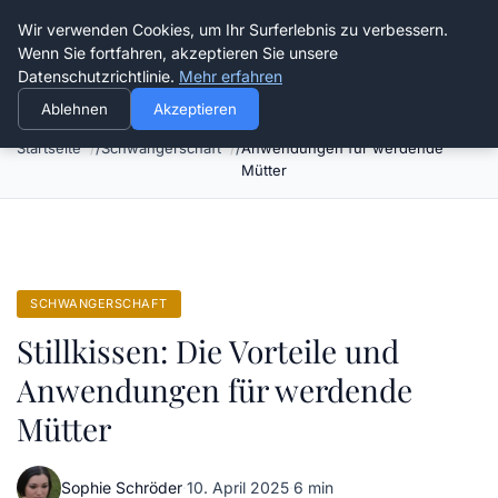
Verflixt-und-aufgetrennt.de
Wir verwenden Cookies, um Ihr Surferlebnis zu verbessern.
Wenn Sie fortfahren, akzeptieren Sie unsere
Datenschutzrichtlinie.
Mehr erfahren
Ablehnen
Akzeptieren
Stillkissen: Die Vorteile und
Startseite
Schwangerschaft
Anwendungen für werdende
Mütter
SCHWANGERSCHAFT
Stillkissen: Die Vorteile und
Anwendungen für werdende
Mütter
Sophie Schröder
·
10. April 2025
·
6 min