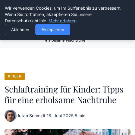
Verflixt-und-aufgetrennt.de
Wir verwenden Cookies, um Ihr Surferlebnis zu verbessern.
Wenn Sie fortfahren, akzeptieren Sie unsere
Datenschutzrichtlinie.
Mehr erfahren
Ablehnen
Akzeptieren
Schlaftraining für Kinder: Tipps für eine
Startseite
Kinder
erholsame Nachtruhe
KINDER
Schlaftraining für Kinder: Tipps
für eine erholsame Nachtruhe
Julian Schmidt
·
18. Juni 2025
·
5 min