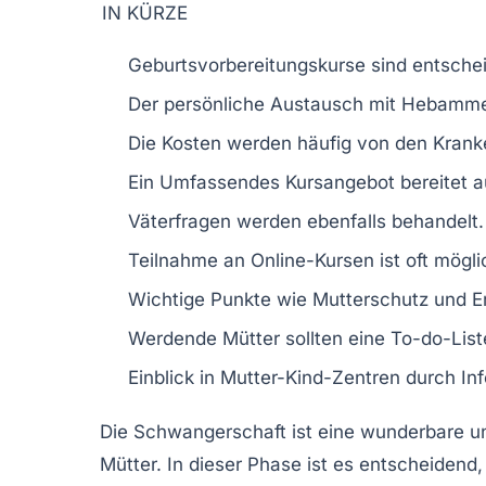
IN KÜRZE
Geburtsvorbereitungskurse
sind entsche
Der
persönliche Austausch
mit Hebammen
Die
Kosten
werden häufig von den Kran
Ein
Umfassendes Kursangebot
bereitet a
Väterfragen werden ebenfalls behandelt.
Teilnahme an
Online-Kursen
ist oft mögli
Wichtige Punkte wie
Mutterschutz
und
E
Werdende Mütter sollten eine
To-do-List
Einblick in
Mutter-Kind-Zentren
durch In
Die
Schwangerschaft
ist eine wunderbare u
Mütter. In dieser Phase ist es entscheidend,