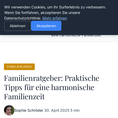
Verflixt-und-aufgetrennt.de
Wir verwenden Cookies, um Ihr Surferlebnis zu verbessern.
Wenn Sie fortfahren, akzeptieren Sie unsere
Datenschutzrichtlinie.
Mehr erfahren
Ablehnen
Akzeptieren
Familienratgeber: Praktische Tipps für
Startseite
Familienleben
eine harmonische Familienzeit
FAMILIENLEBEN
Familienratgeber: Praktische
Tipps für eine harmonische
Familienzeit
Sophie Schröder
·
30. April 2025
·
5 min