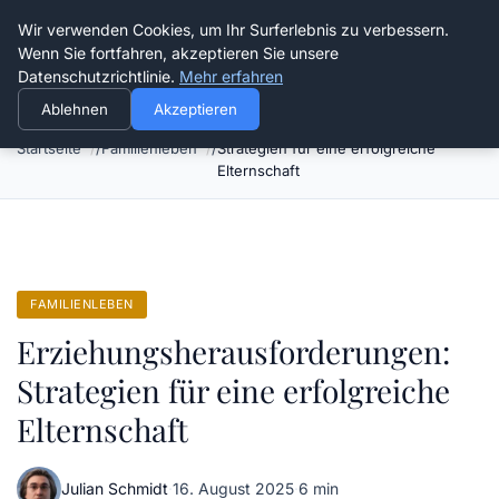
Verflixt-und-aufgetrennt.de
Wir verwenden Cookies, um Ihr Surferlebnis zu verbessern.
Wenn Sie fortfahren, akzeptieren Sie unsere
Datenschutzrichtlinie.
Mehr erfahren
Ablehnen
Akzeptieren
Erziehungsherausforderungen:
Startseite
Familienleben
Strategien für eine erfolgreiche
Elternschaft
FAMILIENLEBEN
Erziehungsherausforderungen:
Strategien für eine erfolgreiche
Elternschaft
Julian Schmidt
·
16. August 2025
·
6 min