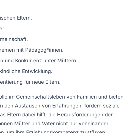
schen Eltern.
er
.
meinschaft.
themen mit
Pädagog*innen
.
en
und
Konkurrenz
unter Müttern.
 kindliche
Entwicklung
.
ientierung
für neue Eltern.
olle im
Gemeinschaftsleben
von Familien und bieten
hen den Austausch von
Erfahrungen
, fördern soziale
s Eltern dabei hilft, die Herausforderungen der
önnen Mütter und Väter nicht nur voneinander
en, um ihre
Erziehungskompetenz
zu stärken.