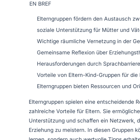
EN BREF
Elterngruppen
fördern den
Austausch
zwi
soziale Unterstützung für
Mütter
und
Vät
Wichtige
räumliche Vernetzung
in der Ge
Gemeinsame
Reflexion
über Erziehungs
Herausforderungen
durch
Sprachbarrier
Vorteile von
Eltern-Kind-Gruppen
für die
Elterngruppen bieten
Ressourcen
und
Or
Elterngruppen spielen eine entscheidende R
zahlreiche
Vorteile
für Eltern. Sie ermöglic
Unterstützung
und schaffen ein Netzwerk, da
Erziehung
zu meistern. In diesen Gruppen k
lernen, sondern auch wertvolle Tipps erhalt